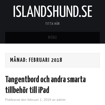
ISLANDSHUND.SE
TITTA HÄR
MENU
HEM
MÅNAD:
FEBRUARI 2018
Tangentbord och andra smarta
tillbehör till iPad
Publicerat den
februari 1, 2018
av
admin