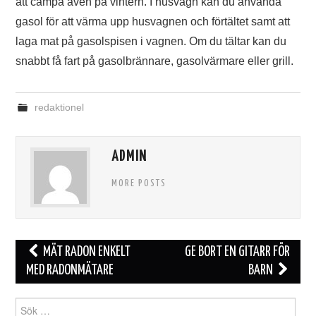
att campa även på vintern. I husvagn kan du använda
gasol för att värma upp husvagnen och förtältet samt att
laga mat på gasolspisen i vagnen. Om du tältar kan du
snabbt få fart på gasolbrännare, gasolvärmare eller grill.
redaktionel
ADMIN
MORE POSTS
Inläggsnavigering
MÄT RADON ENKELT
GE BORT EN GITARR FÖR
MED RADONMÄTARE
BARN
Sök