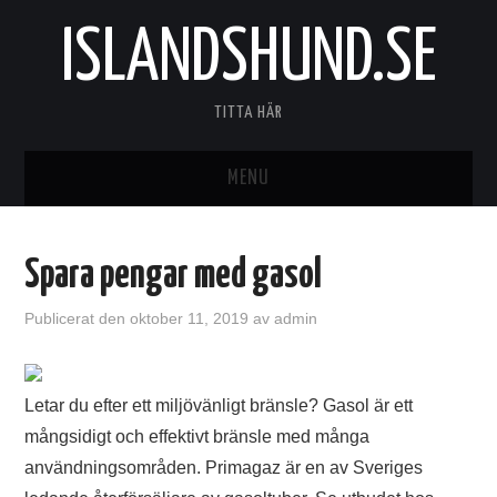
ISLANDSHUND.SE
TITTA HÄR
MENU
HEM
Spara pengar med gasol
Publicerat den
oktober 11, 2019
av
admin
Letar du efter ett miljövänligt bränsle? Gasol är ett
mångsidigt och effektivt bränsle med många
användningsområden. Primagaz är en av Sveriges