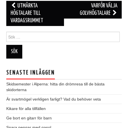
Inläggsnavigering
UTMÄRKTA
VARFÖR VÄLJA
HÖGTALARE TILL
GOLVHÖGTALARE
VARDAGSRUMMET
Sök
efter:
SENASTE INLÄGGEN
Skidsemester i Alperna: hitta din drömresa till de bästa
skidorterna
Är svartmögel verkligen farligt? Vad du behöver veta
Kikare för alla tillfällen
Ge bort en gitarr för barn
Spara pengar med gasol