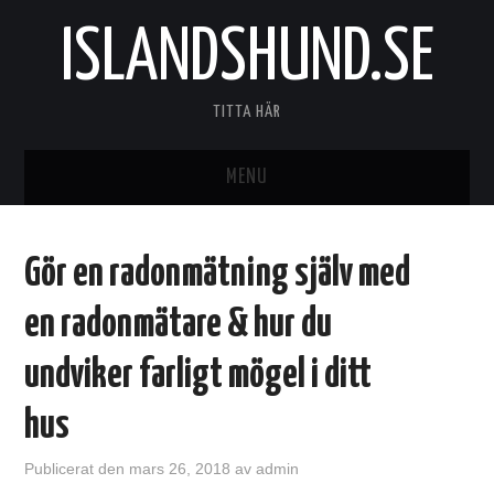
ISLANDSHUND.SE
TITTA HÄR
MENU
HEM
Gör en radonmätning själv med
en radonmätare & hur du
undviker farligt mögel i ditt
hus
Publicerat den
mars 26, 2018
av
admin