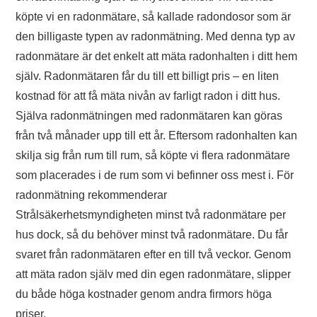
köpte vi en radonmätare, så kallade radondosor som är
den billigaste typen av radonmätning. Med denna typ av
radonmätare är det enkelt att mäta radonhalten i ditt hem
själv. Radonmätaren får du till ett billigt pris – en liten
kostnad för att få mäta nivån av farligt radon i ditt hus.
Själva radonmätningen med radonmätaren kan göras
från två månader upp till ett år. Eftersom radonhalten kan
skilja sig från rum till rum, så köpte vi flera radonmätare
som placerades i de rum som vi befinner oss mest i. För
radonmätning rekommenderar
Strålsäkerhetsmyndigheten minst två radonmätare per
hus dock, så du behöver minst två radonmätare. Du får
svaret från radonmätaren efter en till två veckor. Genom
att mäta radon själv med din egen radonmätare, slipper
du både höga kostnader genom andra firmors höga
priser.