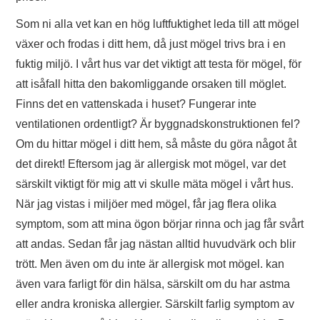
Som ni alla vet kan en hög luftfuktighet leda till att mögel
växer och frodas i ditt hem, då just mögel trivs bra i en
fuktig miljö. I vårt hus var det viktigt att testa för mögel, för
att isåfall hitta den bakomliggande orsaken till möglet.
Finns det en vattenskada i huset? Fungerar inte
ventilationen ordentligt? Är byggnadskonstruktionen fel?
Om du hittar mögel i ditt hem, så måste du göra något åt
det direkt! Eftersom jag är allergisk mot mögel, var det
särskilt viktigt för mig att vi skulle mäta mögel i vårt hus.
När jag vistas i miljöer med mögel, får jag flera olika
symptom, som att mina ögon börjar rinna och jag får svårt
att andas. Sedan får jag nästan alltid huvudvärk och blir
trött. Men även om du inte är allergisk mot mögel. kan
även vara farligt för din hälsa, särskilt om du har astma
eller andra kroniska allergier. Särskilt farlig symptom av